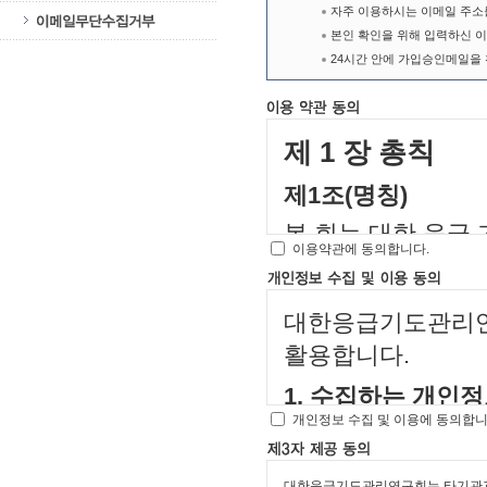
자주 이용하시는 이메일 주소
본인 확인을 위해 입력하신 이
24시간 안에 가입승인메일을 
제 1 장 총칙
제1조(명칭)
본 회는 대한 응급 기도
이용약관에 동의합니다.
Management Soci
제 2 조 (목적)
대한응급기도관리연
본 회는 비영리적 
활용합니다.
된 국내외의 전문단
1. 수집하는 개인
도모하고, 전문적인
개인정보 수집 및 이용에 동의합니
• 필수항목 : 회원
발전에 기여함을 그
월일, 주소
제 2 장 회원
대한응급기도관리연구회는 타기관과의