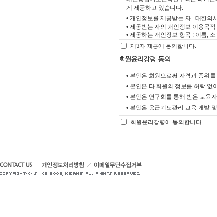
• 선택항목 : 면허
게 제공하고 있습니다.
제 3 조 (자격 및 
• 개인정보를 제공받는 자 : 대한
2. 개인정보의 수집
• 제공받는 자의 개인정보 이용목적
이 연구회의 회원은
• 제공하는 개인정보 항목 : 이름, 
대한응급기도관리연
• 제공받는 자의 개인정보 보유 및 
예회원 및 종신회원
제3자 제공에 동의합니다.
다. 처리하고 있는
1) 정회원
으며, 이용 목적이 변경되는 경우에는 개인정보 보호법 제18조에 따라 별
이 연구회의 취지에
• 본인은 회원으로써 자격과 품위를
도의 동의를 받는 
• 본인은 타 회원의 정보를 허락 없
2) 종신회원
• 본인은 연구회를 통해 받은 교육
① 홈페이지 회원 
정회원으로서 연구회
• 본인은 응급기도관리 교육 개발 
회원 가입의사 확인
격이 충분하다고 이
• 본인은 교육 전후 진행하는 설문
회원윤리강령에 동의합니다.
유지·관리, 제한적 본인 
3) 기관회원
지, 각종 고지·통
이 연구회의 취지에
서 심의 의결된 기
② 재화 또는 서비
4) 명예회원
본회에서 진행하는 
정회원이 아닌 사람
보수교육평점 처리 
에서 현저한 공헌으
③ 고충처리