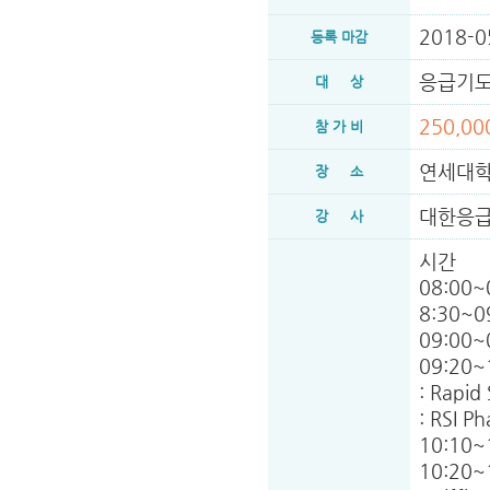
2018-0
등록 마감
응급기도
대 상
250,0
참 가 비
연세대학
장 소
대한응
강 사
시간         
08:00~0
8:30~09:
09:00~09:
09:20~10
: Rapid
: RSI Ph
10:10~1
10:20~11