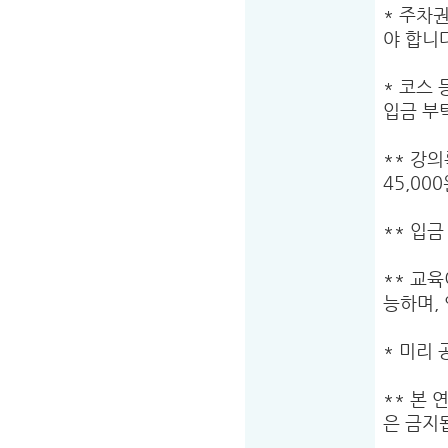
* 주차
야 합니
* 코스
입금 부
** 강
45,00
** 입금
** 교
능하며,
* 미리 
** 본
은 금지됩